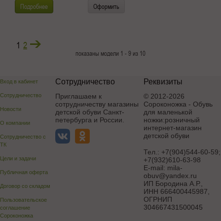
Подробнее
Оформить
1
2
показаны модели 1 - 9 из 10
Сотрудничество
Реквизиты
Вход в кабинет
Сотрудничество
Приглашаем к
© 2012-2026
сотрудничеству магазины
Сороконожка - Обувь
Новости
детской обуви Санкт-
для маленькой
петербурга и России.
ножки:розничный
О компании
интернет-магазин
детской обуви
Сотрудничество с
ТК
Тел.:
+7(904)544-60-59;
Цели и задачи
+7(932)610-63-98
E-mail:
mila-
Публичная оферта
obuv@yandex.ru
ИП Бородина А.Р.
,
Договор со складом
ИНН 666400445987,
ОГРНИП
Пользовательское
304667431500045
соглашение
Сороконожка