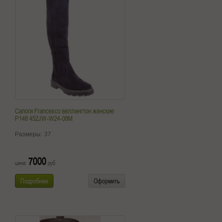
Сапоги Francesco веллингтон женские
P148 452JW-W24-08M
Размеры:
37
7000
цена:
руб.
Подробнее
Оформить