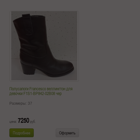
Полусапоги Francesco веллингтон для
девочки F1S1-BP842-02B08 чер
Размеры:
37
7250
цена:
руб.
Подробнее
Оформить