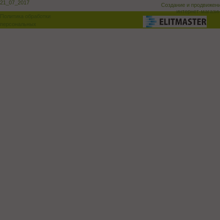
21_07_2017
Создание и продвижен
интернет-магази
Политика обработки
персональных
данных
Поддержка и доработка сай