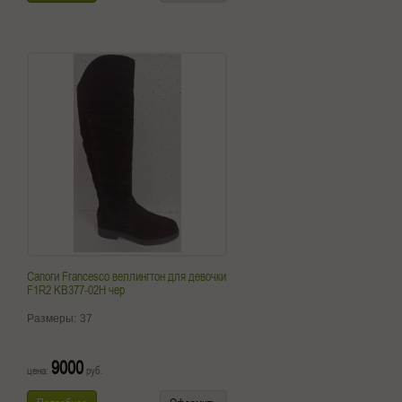
Сапоги Francesco веллингтон для девочки
F1R2 KB377-02H чер
Размеры:
37
9000
цена:
руб.