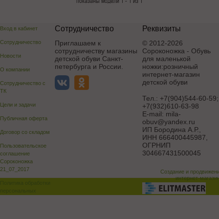
показаны модели 1 - 1 из 1
Сотрудничество
Реквизиты
Вход в кабинет
Сотрудничество
Приглашаем к
© 2012-2026
сотрудничеству магазины
Сороконожка - Обувь
Новости
детской обуви Санкт-
для маленькой
петербурга и России.
ножки:розничный
О компании
интернет-магазин
детской обуви
Сотрудничество с
ТК
Тел.:
+7(904)544-60-59;
Цели и задачи
+7(932)610-63-98
E-mail:
mila-
Публичная оферта
obuv@yandex.ru
ИП Бородина А.Р.
,
Договор со складом
ИНН 666400445987,
ОГРНИП
Пользовательское
304667431500045
соглашение
Сороконожка
21_07_2017
Создание и продвижен
интернет-магази
Политика обработки
персональных
данных
Поддержка и доработка сай