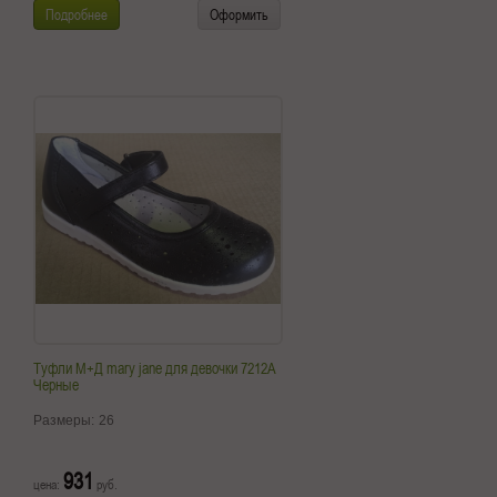
Подробнее
Оформить
Туфли М+Д mary jane для девочки 7212A
Черные
Размеры:
26
931
цена:
руб.