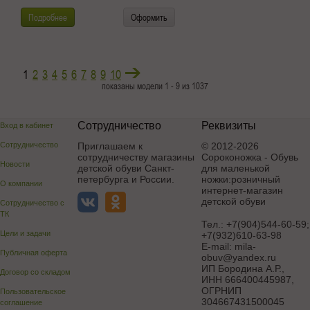
Подробнее
Оформить
1
2
3
4
5
6
7
8
9
10
показаны модели 1 - 9 из 1037
Сотрудничество
Реквизиты
Вход в кабинет
Сотрудничество
Приглашаем к
© 2012-2026
сотрудничеству магазины
Сороконожка - Обувь
Новости
детской обуви Санкт-
для маленькой
петербурга и России.
ножки:розничный
О компании
интернет-магазин
детской обуви
Сотрудничество с
ТК
Тел.:
+7(904)544-60-59;
Цели и задачи
+7(932)610-63-98
E-mail:
mila-
Публичная оферта
obuv@yandex.ru
ИП Бородина А.Р.
,
Договор со складом
ИНН 666400445987,
ОГРНИП
Пользовательское
304667431500045
соглашение