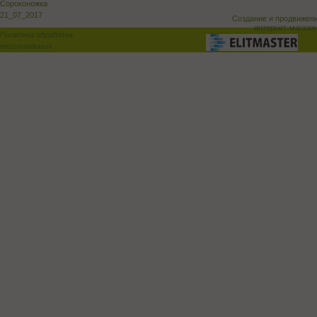
Сороконожка
21_07_2017
Создание и продвижен
интернет-магази
Политика обработки
персональных
данных
Поддержка и доработка сай