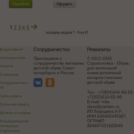
Подробнее
Оформить
1
2
3
4
5
показаны модели 1 - 9 из 41
Сотрудничество
Реквизиты
Вход в кабинет
Сотрудничество
Приглашаем к
© 2012-2026
сотрудничеству магазины
Сороконожка - Обувь
Новости
детской обуви Санкт-
для маленькой
петербурга и России.
ножки:розничный
О компании
интернет-магазин
детской обуви
Сотрудничество с
ТК
Тел.:
+7(904)544-60-59;
Цели и задачи
+7(932)610-63-98
E-mail:
mila-
Публичная оферта
obuv@yandex.ru
ИП Бородина А.Р.
,
Договор со складом
ИНН 666400445987,
ОГРНИП
Пользовательское
304667431500045
соглашение
Сороконожка