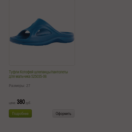
Туфли Котофей шлепанцы/пантолеты
для мальчика 525035-06
Размеры:
27
380
цена:
руб.
Подробнее
Оформить