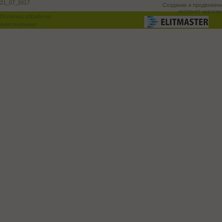
21_07_2017
Создание и продвижен
интернет-магази
Политика обработки
персональных
данных
Поддержка и доработка сай