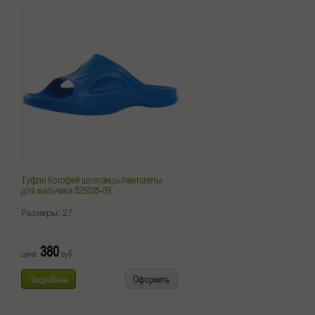
Туфли Котофей шлепанцы/пантолеты
для мальчика 525035-09
Размеры:
27
380
цена:
руб.
Подробнее
Оформить