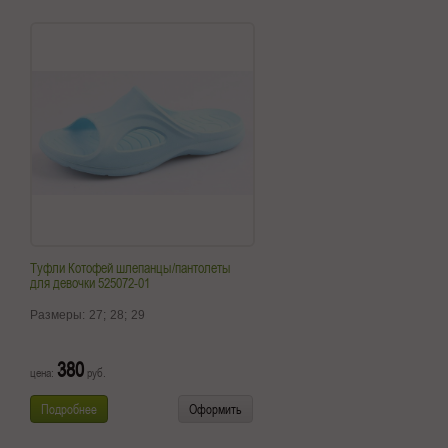
Туфли Котофей шлепанцы/пантолеты
для девочки 525072-01
Размеры:
27;
28;
29
380
цена:
руб.
Подробнее
Оформить