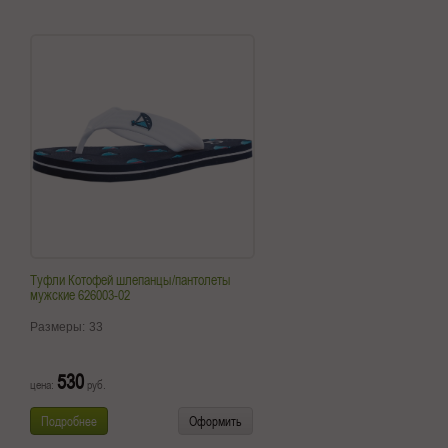
Туфли Котофей шлепанцы/пантолеты
мужские 626003-02
Размеры:
33
530
цена:
руб.
Подробнее
Оформить