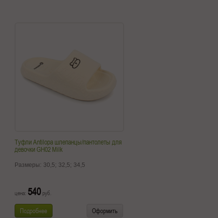
Туфли Antilopa шлепанцы/пантолеты для
девочки GH02 Milk
Размеры:
30,5;
32,5;
34,5
540
цена:
руб.
Подробнее
Оформить