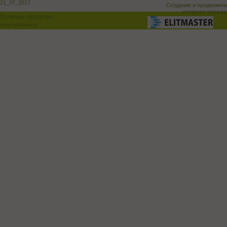
21_07_2017
Создание и продвижен
интернет-магази
Политика обработки
персональных
данных
Поддержка и доработка сай