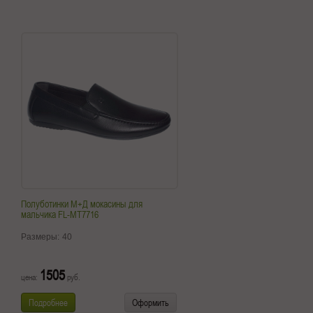
Полуботинки М+Д мокасины для
мальчика FL-MT7716
Размеры:
40
1505
цена:
руб.
Подробнее
Оформить