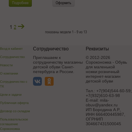
Подробнее
Оформить
1
2
показаны модели 1 - 9 из 13
Сотрудничество
Реквизиты
Вход в кабинет
Сотрудничество
Приглашаем к
© 2012-2026
сотрудничеству магазины
Сороконожка - Обувь
Новости
детской обуви Санкт-
для маленькой
петербурга и России.
ножки:розничный
О компании
интернет-магазин
детской обуви
Сотрудничество с
ТК
Тел.:
+7(904)544-60-59;
Цели и задачи
+7(932)610-63-98
E-mail:
mila-
Публичная оферта
obuv@yandex.ru
ИП Бородина А.Р.
,
Договор со складом
ИНН 666400445987,
ОГРНИП
Пользовательское
304667431500045
соглашение
Сороконожка