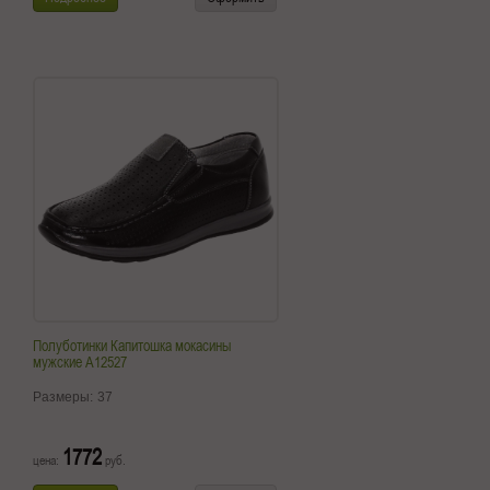
Полуботинки Капитошка мокасины
мужские A12527
Размеры:
37
1772
цена:
руб.