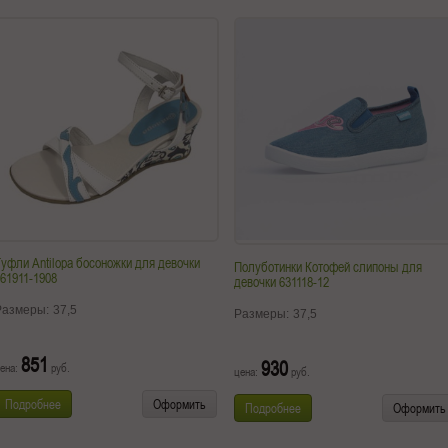
уфли Antilopa босоножки для девочки
Полуботинки Котофей слипоны для
61911-1908
девочки 631118-12
Размеры:
37,5
Размеры:
37,5
851
930
ена:
руб.
цена:
руб.
Подробнее
Оформить
Подробнее
Оформить