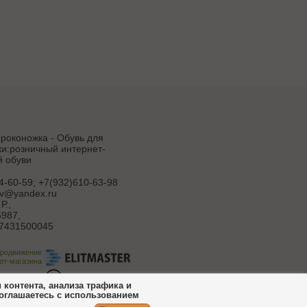
роконожка - Обувь для
и:розничный интернет-
й обуви
4-60-59; +7(932)610-63-98
uv@yandex.ru
Р.
,
987,
7431500045
продвижение
ет-магазина
ботка сайта
контента, анализа трафика и
соглашаетесь с использованием