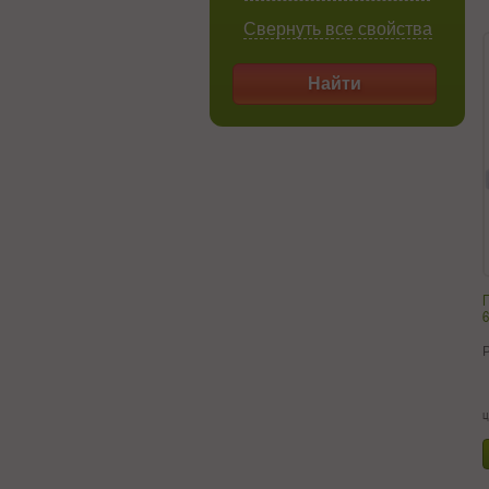
Свернуть все свойства
Найти
П
6
ц