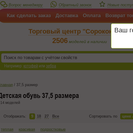
Вопрос менеджеру
Обратный звонок
Новые поступ
Как сделать заказ
Доставка
Оплата
Возврат то
Ваш 
Торговый центр "Сороконожка"
2506
моделей в наличии
Например:
котофей
или
зебра
Главная
/
37,5 размер
Детская обувь 37,5 размера
14 моделей
Отображать:
9
18
27
Все
Сортировать по
цене
теплая
красивая
подростковые