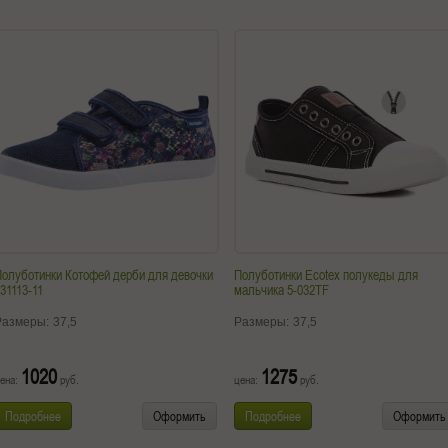
олуботинки Котофей дерби для девочки
Полуботинки Ecotex полукеды для
31113-11
мальчика 5-032TF
Размеры:
37,5
Размеры:
37,5
1020
1275
ена:
руб.
цена:
руб.
Подробнее
Оформить
Подробнее
Оформить