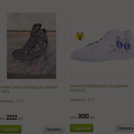
Ботинки Котофей дерби для девочки
отинки Сказка оксфорд для девочки
652103-21
Y18975
Размеры:
37,5
Размеры:
37,5
3050
2222
цена:
руб.
ена:
руб.
Подробнее
Оформить
Подробнее
Оформить