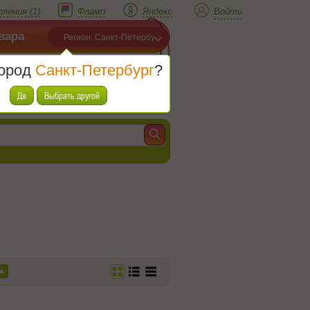
ления (1)
Фламп
Яндекс
Войти
вара
Регион: Санкт-Петербург
город
Санкт-Петербург
?
Корзина
Товаров (
0
)
Да
Выбрать другой