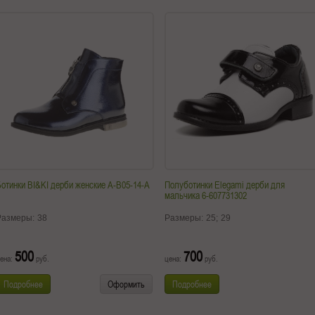
отинки BI&KI дерби женские A-B05-14-A
Полуботинки Elegami дерби для
мальчика 6-607731302
Размеры:
38
Размеры:
25;
29
500
700
ена:
руб.
цена:
руб.
Подробнее
Оформить
Подробнее