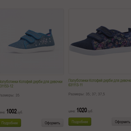
Полуботинки Котофей дерби для девочк
олуботинки Котофей дерби для девочки
631113-11
31153-12
Размеры:
35;
37;
37,5
Размеры:
35
1020
1002
цена:
руб.
ена:
руб.
Подробнее
Оформить
Подробнее
Оформить