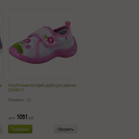
и
Полуботинки Котофей дерби для девочки
231049-71
Размеры:
23
1051
цена:
руб.
Подробнее
Оформить