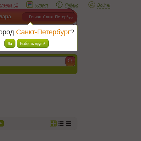
ления (1)
Фламп
Яндекс
Войти
вара
Регион: Санкт-Петербург
город
Санкт-Петербург
?
Корзина
Товаров (
0
)
Да
Выбрать другой