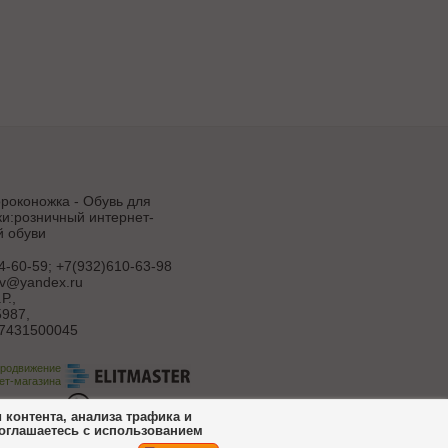
роконожка - Обувь для
и:розничный интернет-
й обуви
4-60-59; +7(932)610-63-98
uv@yandex.ru
Р.
,
987,
7431500045
продвижение
ет-магазина
ботка сайта
контента, анализа трафика и
соглашаетесь с использованием