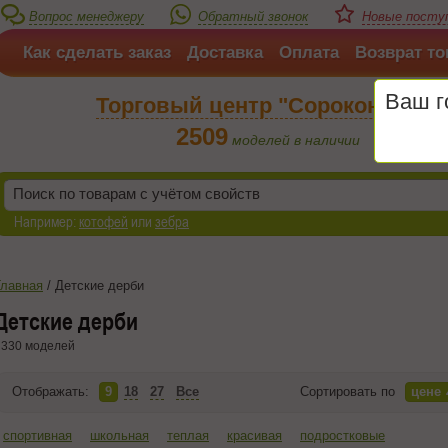
Вопрос менеджеру
Обратный звонок
Новые поступ
Как сделать заказ
Доставка
Оплата
Возврат то
Ваш 
Торговый центр "Сороконожка"
2509
моделей в наличии
Например:
котофей
или
зебра
Главная
/
Детские дерби
Детские дерби
330 моделей
Отображать:
9
18
27
Все
Сортировать по
цене
спортивная
школьная
теплая
красивая
подростковые