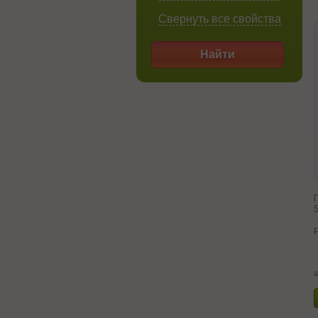
Свернуть все свойства
Найти
П
5
ц