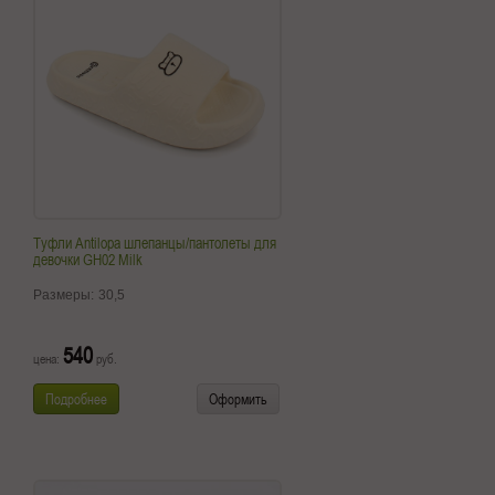
Туфли Antilopa шлепанцы/пантолеты для
девочки GH02 Milk
Размеры:
30,5
540
цена:
руб.
Подробнее
Оформить