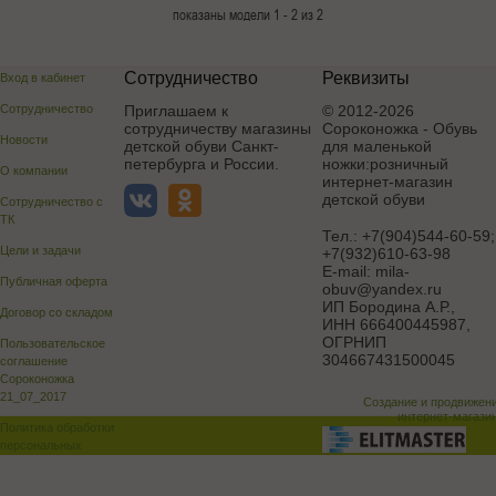
показаны модели 1 - 2 из 2
Сотрудничество
Реквизиты
Вход в кабинет
Сотрудничество
Приглашаем к
© 2012-2026
сотрудничеству магазины
Сороконожка - Обувь
Новости
детской обуви Санкт-
для маленькой
петербурга и России.
ножки:розничный
О компании
интернет-магазин
детской обуви
Сотрудничество с
ТК
Тел.:
+7(904)544-60-59;
Цели и задачи
+7(932)610-63-98
E-mail:
mila-
Публичная оферта
obuv@yandex.ru
ИП Бородина А.Р.
,
Договор со складом
ИНН 666400445987,
ОГРНИП
Пользовательское
304667431500045
соглашение
Сороконожка
21_07_2017
Создание и продвижен
интернет-магази
Политика обработки
персональных
данных
Поддержка и доработка сай