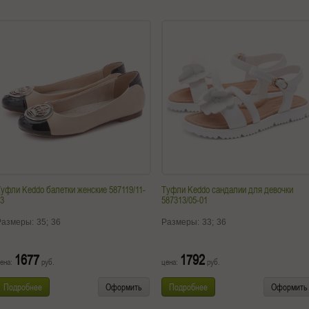
уфли Keddo балетки женские 587119/11-
Туфли Keddo сандалии для девочки
3
587313/05-01
Размеры:
35;
36
Размеры:
33;
36
1677
1792
ена:
руб.
цена:
руб.
Подробнее
Оформить
Подробнее
Оформить