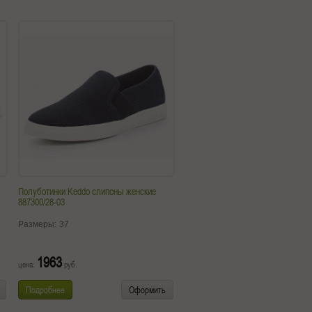
Полуботинки Keddo слипоны женские
887300/28-03
Размеры:
37
1963
цена:
руб.
Подробнее
Оформить