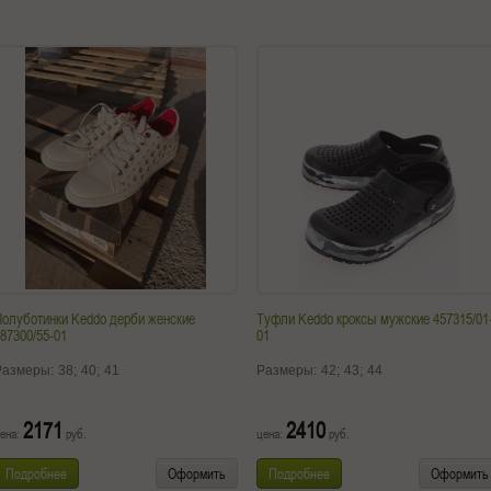
олуботинки Keddo дерби женские
Туфли Keddo кроксы мужские 457315/01
87300/55-01
01
Размеры:
38;
40;
41
Размеры:
42;
43;
44
2171
2410
ена:
руб.
цена:
руб.
Подробнее
Оформить
Подробнее
Оформить