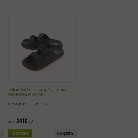
-
Туфли Keddo шлепанцы/пантолеты
женские 847977/01-06
Размеры:
37;
38;
39;
41
2410
цена:
руб.
Подробнее
Оформить