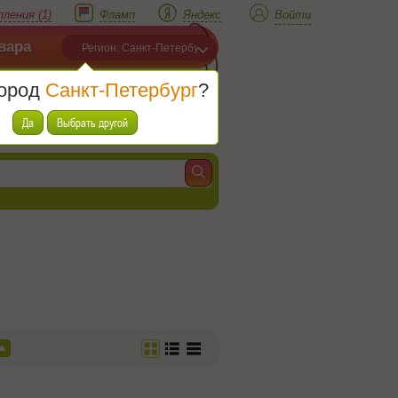
ления (1)
Фламп
Яндекс
Войти
вара
Регион: Санкт-Петербург
город
Санкт-Петербург
?
Корзина
Товаров (
0
)
Да
Выбрать другой