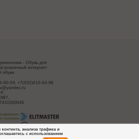
роконожка - Обувь для
и:розничный интернет-
й обуви
4-60-59; +7(932)610-63-98
uv@yandex.ru
Р.
,
987,
7431500045
продвижение
ет-магазина
ботка сайта
контента, анализа трафика и
соглашаетесь с использованием