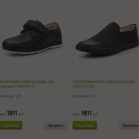
Полуботинки Keddo мокасины для
Полуботинки Keddo слипоны мужские
альчика 178651/01-01
578271/01-03
Размеры:
29
Размеры:
35
1611
1611
ена:
руб.
цена:
руб.
Подробнее
Оформить
Подробнее
Оформить