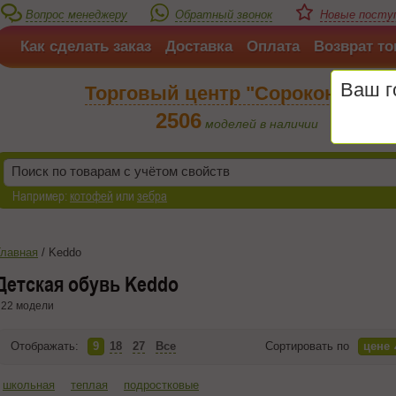
Вопрос менеджеру
Обратный звонок
Новые поступ
Как сделать заказ
Доставка
Оплата
Возврат то
Ваш 
Торговый центр "Сороконожка"
2506
моделей в наличии
Например:
котофей
или
зебра
Главная
/
Keddo
Детская обувь Keddo
22 модели
Отображать:
9
18
27
Все
Сортировать по
цене
школьная
теплая
подростковые