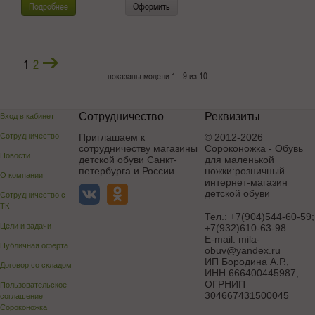
Подробнее
Оформить
1
2
показаны модели 1 - 9 из 10
Сотрудничество
Реквизиты
Вход в кабинет
Сотрудничество
Приглашаем к
© 2012-2026
сотрудничеству магазины
Сороконожка - Обувь
Новости
детской обуви Санкт-
для маленькой
петербурга и России.
ножки:розничный
О компании
интернет-магазин
детской обуви
Сотрудничество с
ТК
Тел.:
+7(904)544-60-59;
Цели и задачи
+7(932)610-63-98
E-mail:
mila-
Публичная оферта
obuv@yandex.ru
ИП Бородина А.Р.
,
Договор со складом
ИНН 666400445987,
ОГРНИП
Пользовательское
304667431500045
соглашение
Сороконожка