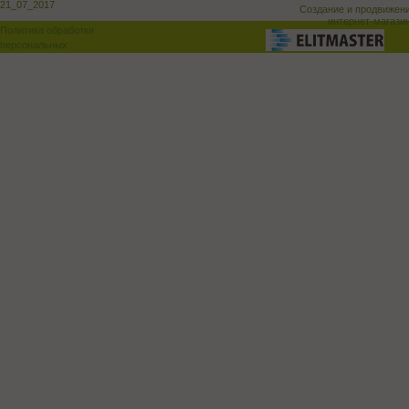
21_07_2017
Создание и продвижен
интернет-магази
Политика обработки
персональных
данных
Поддержка и доработка сай