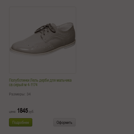
Полуботинки Лель дерби для мальчика
св.серый м 4-1174
Размеры:
34
1845
цена:
руб.
Подробнее
Оформить