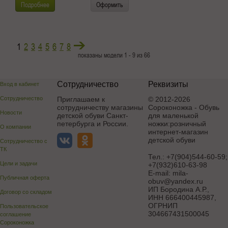
Подробнее
Оформить
1
2
3
4
5
6
7
8
показаны модели 1 - 9 из 66
Сотрудничество
Реквизиты
Вход в кабинет
Сотрудничество
Приглашаем к
© 2012-2026
сотрудничеству магазины
Сороконожка - Обувь
Новости
детской обуви Санкт-
для маленькой
петербурга и России.
ножки:розничный
О компании
интернет-магазин
детской обуви
Сотрудничество с
ТК
Тел.:
+7(904)544-60-59;
Цели и задачи
+7(932)610-63-98
E-mail:
mila-
Публичная оферта
obuv@yandex.ru
ИП Бородина А.Р.
,
Договор со складом
ИНН 666400445987,
ОГРНИП
Пользовательское
304667431500045
соглашение
Сороконожка