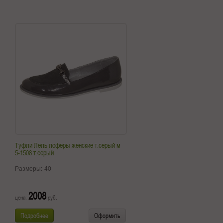
Туфли Лель лоферы женские т.серый м
5-1508 т.серый
Размеры:
40
2008
цена:
руб.
Подробнее
Оформить