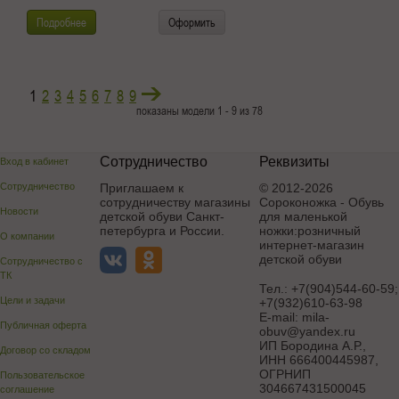
Подробнее
Оформить
1
2
3
4
5
6
7
8
9
показаны модели 1 - 9 из 78
Сотрудничество
Реквизиты
Вход в кабинет
Сотрудничество
Приглашаем к
© 2012-2026
сотрудничеству магазины
Сороконожка - Обувь
Новости
детской обуви Санкт-
для маленькой
петербурга и России.
ножки:розничный
О компании
интернет-магазин
детской обуви
Сотрудничество с
ТК
Тел.:
+7(904)544-60-59;
Цели и задачи
+7(932)610-63-98
E-mail:
mila-
Публичная оферта
obuv@yandex.ru
ИП Бородина А.Р.
,
Договор со складом
ИНН 666400445987,
ОГРНИП
Пользовательское
304667431500045
соглашение