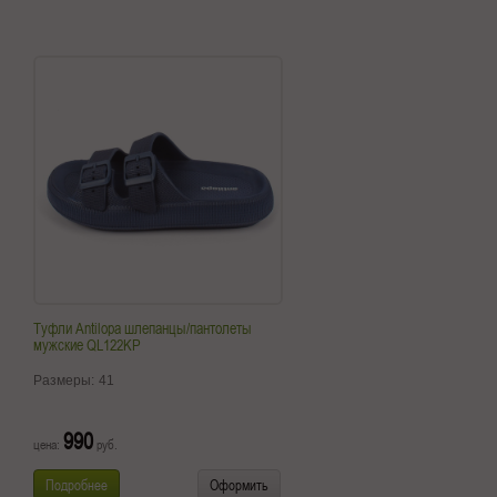
Туфли Antilopa шлепанцы/пантолеты
мужские QL122KP
Размеры:
41
990
цена:
руб.
Подробнее
Оформить