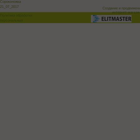
Сороконожка
21_07_2017
Создание и продвижен
интернет-магази
Политика обработки
персональных
данных
Поддержка и доработка сай